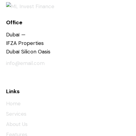
Office
Dubaï —
IFZA Properties
Dubaï Silicon Oasis
info@email.com
+1 840 841 25 69
Links
Home
Services
About Us
Features