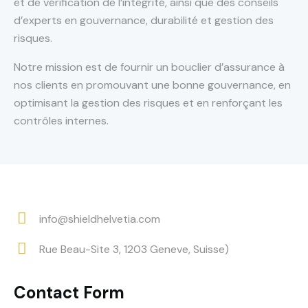
et de vérification de l’intégrité, ainsi que des conseils
d’experts en gouvernance, durabilité et gestion des
risques.
Notre mission est de fournir un bouclier d’assurance à
nos clients en promouvant une bonne gouvernance, en
optimisant la gestion des risques et en renforçant les
contrôles internes.
info@shieldhelvetia.com
E-
Rue Beau-Site 3, 1203 Geneve, Suisse)
m
Ad
ail:
dr
Contact Form
es