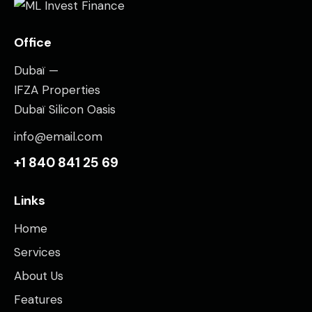
Office
Dubaï —
IFZA Properties
Dubaï Silicon Oasis
info@email.com
+1 840 841 25 69
Links
Home
Services
About Us
Features