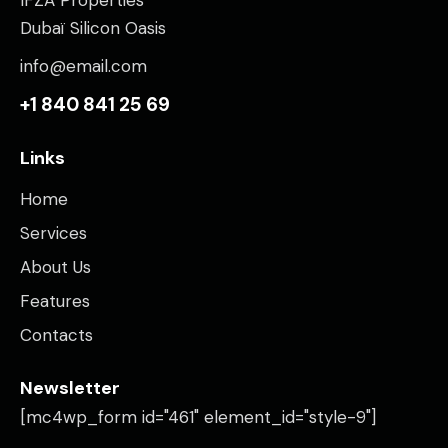
Dubaï Silicon Oasis
info@email.com
+1 840 841 25 69
Links
Home
Services
About Us
Features
Contacts
Newsletter
[mc4wp_form id="461" element_id="style-9"]